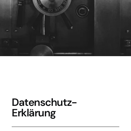
Datenschutzerklärung
I
h
r
e
D
a
t
e
n
s
i
n
d
s
i
c
h
e
r
.
Datenschutz-
Erklärung