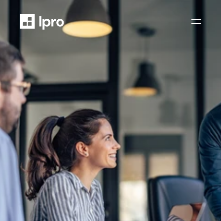
Ipro
 Branchensoftware
w
i
n
I
p
r
o
f
ü
r
H
ö
r
a
k
u
s
t
i
k
e
r
Was sich die Krankenkassen auch ausdenken 
- Ipro ist up-to-date. Heften Sie Ihre Verträge 
einfach ab. Wir sorgen für fehlerfreie 