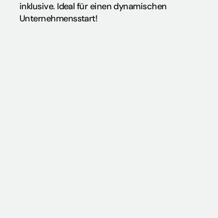
inklusive. Ideal für einen dynamischen 
Unternehmensstart!
Netzwerk Datenbank
Akustik
Anamnese
Anschluß ec-cash Terminal
Auftragsüberwachung
Barcode
Computerkasse
Digitale Unterschrift Signotec
Dokumentenverwaltung
egeko-Schnittstelle für 
Kostenvoranschläge (nur D)
GiroCard (D)
Kundenwerbung