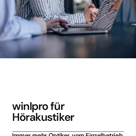
Abrechnungen. Das ist unsere 
Kernkompetenz.
Demo buchen
winIpro für 
Hörakustiker
Immer mehr Optiker, vom Einzelbetrieb 