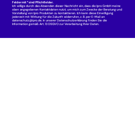
Felder mit * sind Pflichtfelder.
Ich willige durch das Absenden dieser Nachricht ein, dass die Ipro GmbH meine 
oben angegebenen Kontaktdaten nutzt, um mich zum Zwecke der Beratung und 
Vorstellung von Ipro Produkten zu kontaktieren. Ich kann diese Einwilligung 
jederzeit mit Wirkung für die Zukunft widerrufen, z. B. per E-Mail an 
datenschutz@ipro.de. In unserer 
Datenschutzerklärung
 finden Sie die 
Information gemäß Art. 13 DSGVO zur Verarbeitung Ihrer Daten.